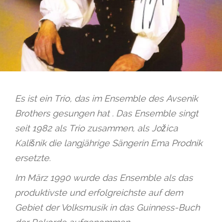
Es ist ein Trio, das im Ensemble des Avsenik
Brothers gesungen hat . Das Ensemble singt
seit 1982 als Trio zusammen, als Jožica
Kališnik die langjährige Sängerin Ema Prodnik
ersetzte.
Im März 1990 wurde das Ensemble als das
produktivste und erfolgreichste auf dem
Gebiet der Volksmusik in das Guinness-Buch