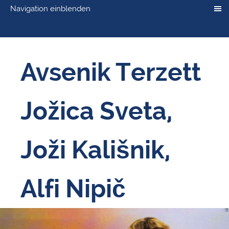
Navigation einblenden
Avsenik Terzett
Jožica Sveta,
Joži Kališnik,
Alfi Nipič